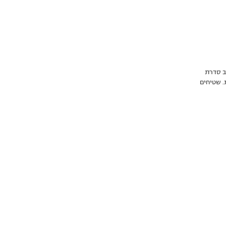
צב סדרת
. שטיחים