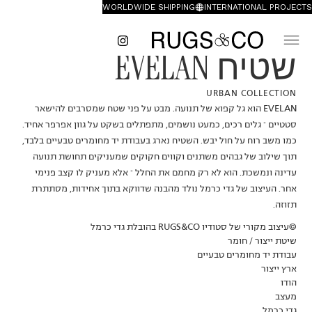
WORLDWIDE SHIPPING
INTERNATIONAL PROJECTS
שטיח EVELAN
URBAN COLLECTION
EVELAN הוא גל קפוא של תנועה. מבט על פני שטח שמסרבים להישאר
סטטיים – גלים רכים, כמעט נושמים, מתפתלים בשקט על גוון אפרפר אחיד.
כמו משב רוח על חול יבש. השטיח נארג בעבודת יד מחומרים טבעיים בלבד,
תוך שילוב של גבהים משתנים וקווים חקוקים שמעניקים תחושת תנועה
עדינה ונמשכת. הוא לא רק מחמם את החלל – אלא מעניק לו קצב פנימי
אחר. העיצוב של גדי כרמל נולד מהבנה שדווקא בתוך אחידות, מסתתרת
תזוזה.
©עיצוב מקורי של סטודיו RUGS&CO בהובלת גדי כרמל
שיטת ייצור / חומר
עבודת יד מחומרים טבעיים
ארץ ייצור
הודו
מעצב
גדי כרמל