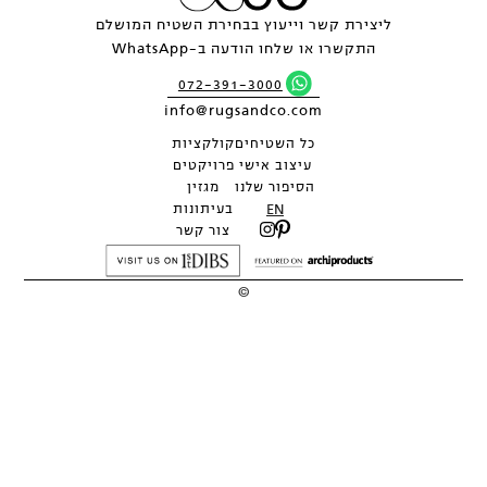
ליצירת קשר וייעוץ בבחירת השטיח המושלם
התקשרו או שלחו הודעה ב-WhatsApp
072-391-3000
info@rugsandco.com
כל השטיחים
קולקציות
עיצוב אישי
פרויקטים
הסיפור שלנו
מגזין
EN
בעיתונות
צור קשר
©
2026
כל העיצובים והתמונות הם רכושה הבלעדי של RUGS&CO ואין לשכפלם
ללא אישור.
מתחם THE PARK DESIGN, לח"י 1, בני ברק - קומה 2 |
072-391-3000
תנאים | מדיניות פרטיות