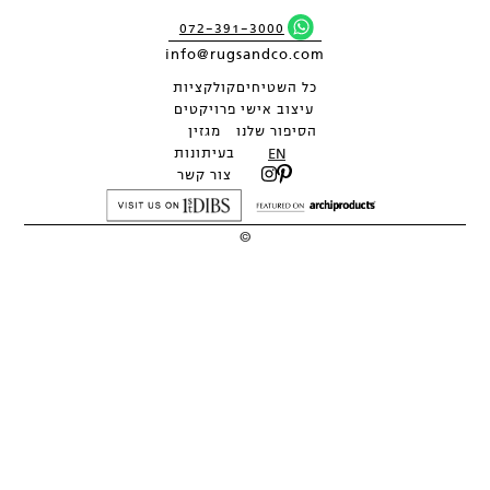
072-391-3000
info@rugsandco.com
כל השטיחים
קולקציות
עיצוב אישי
פרויקטים
הסיפור שלנו
מגזין
EN
בעיתונות
צור קשר
©
2026
כל העיצובים והתמונות הם רכושה הבלעדי של RUGS&CO ואין לשכפלם
ללא אישור.
מתחם THE PARK DESIGN, לח"י 1, בני ברק - קומה 2 |
072-391-3000
תנאים | מדיניות פרטיות