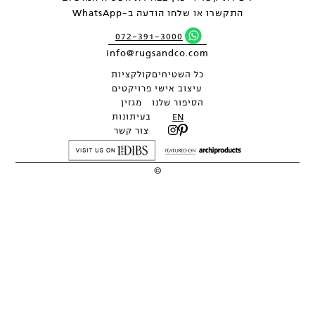
התקשרו או שלחו הודעה ב-WhatsApp
072-391-3000
info@rugsandco.com
כל השטיחים
קולקציות
עיצוב אישי
פרויקטים
הסיפור שלנו
מגזין
EN
בעיתונות
צור קשר
©
2026
כל העיצובים והתמונות הם רכושה הבלעדי של RUGS&CO ואין לשכפלם
ללא אישור.
מתחם THE PARK DESIGN, לח"י 1, בני ברק - קומה 2 |
072-391-3000
תנאים | מדיניות פרטיות