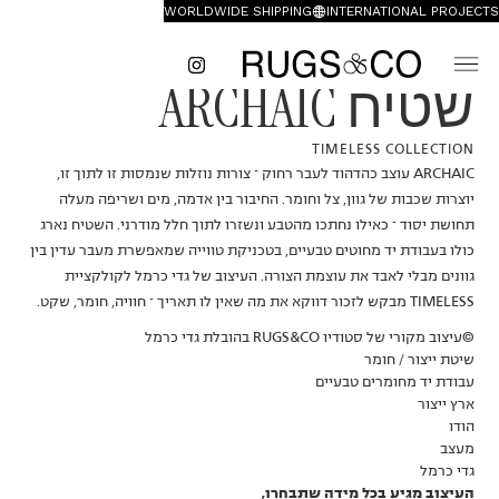
WORLDWIDE SHIPPING
INTERNATIONAL PROJECTS
שטיח ARCHAIC
TIMELESS COLLECTION
ARCHAIC עוצב כהדהוד לעבר רחוק – צורות נוזלות שנמסות זו לתוך זו,
יוצרות שכבות של גוון, צל וחומר. החיבור בין אדמה, מים ושריפה מעלה
תחושת יסוד – כאילו נחתכו מהטבע ונשזרו לתוך חלל מודרני. השטיח נארג
כולו בעבודת יד מחוטים טבעיים, בטכניקת טווייה שמאפשרת מעבר עדין בין
גוונים מבלי לאבד את עוצמת הצורה. העיצוב של גדי כרמל לקולקציית
TIMELESS מבקש לזכור דווקא את מה שאין לו תאריך – חוויה, חומר, שקט.
©עיצוב מקורי של סטודיו RUGS&CO בהובלת גדי כרמל
שיטת ייצור / חומר
עבודת יד מחומרים טבעיים
ארץ ייצור
הודו
מעצב
גדי כרמל
העיצוב מגיע בכל מידה שתבחרו,