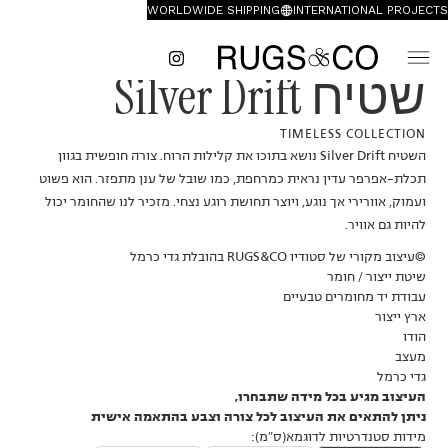
WORLDWIDE SHIPPING
INTERNATIONAL PROJECTS
שטיח Silver Drift
TIMELESS COLLECTION
השטיח Silver Drift נושא בתוכו את קלילות הרוח. צורה חופשית בגוון
תכלת-אפרפר עדין נראית כמרחפת, כמו שובל של ענן מתפזר. הוא פשוט
ועמוק, אוורירי אך נוגע, ויוצר תחושת רוגע נצחי. מזכיר לנו שהחומר יכול
להיות גם אוויר.
©עיצוב מקורי של סטודיו RUGS&CO בהובלת גדי כרמל
שיטת ייצור / חומר
עבודת יד מחומרים טבעיים
ארץ ייצור
הודו
מעצב
גדי כרמל
העיצוב מגיע בכל מידה שתבחרו,
ניתן להתאים את העיצוב לכל צורה וצבע בהתאמה אישית
מידות סטנדרטיות לדוגמא(ס״מ):