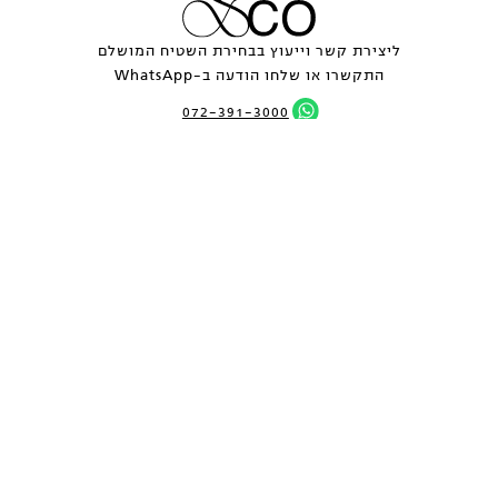
ליצירת קשר וייעוץ בבחירת השטיח המושלם
התקשרו או שלחו הודעה ב-WhatsApp
072-391-3000
info@rugsandco.com
כל השטיחים
קולקציות
עיצוב אישי
פרויקטים
הסיפור שלנו
מגזין
EN
בעיתונות
צור קשר
©
2026
כל העיצובים והתמונות הם רכושה הבלעדי של RUGS&CO ואין לשכפלם
ללא אישור.
מתחם THE PARK DESIGN, לח"י 1, בני ברק - קומה 2 |
072-391-3000
תנאים | מדיניות פרטיות