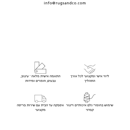
info@rugsandco.com
ליווי אישי ומקצועי לכל אורך
התאמה אישית מלאה – עיצוב,
התהליך
צבעים, חומרים ומידות
שימוש בחומרי גלם איכותיים וייצור
אספקה עד הבית עם שירות פריסה
קפדני
מקצועי