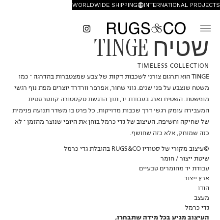
WORLDWIDE SHIPPING
INTERNATIONAL PROJECTS
שטיח TINGE
TIMELESS COLLECTION
TINGE הוא תרגום צורני לשכבות דקות של צבע שמצטברות בהדרגה – כמו
משטח שנצבע על פני שנים. גוני שחור, אפרפר וורדרד יוצרים מפת נוף רגשי
מופשטת. השטיח נארג בעבודת יד, תוך הדגשת טקסטורה קונטרסטית
המעבירה עומק רגשי דרך שכבות מדויקות. כל פרט בו משדר תנועה פנימית
של שחיקה וחשיפה. העיצוב של גדי כרמל בוחן את היופי שנוצר מהזמן – לא
כזה שמוחק, אלא כזה שחושף.
©עיצוב מקורי של סטודיו RUGS&CO בהובלת גדי כרמל
שיטת ייצור / חומר
עבודת יד מחומרים טבעיים
ארץ ייצור
הודו
מעצב
גדי כרמל
העיצוב מגיע בכל מידה שתבחרו,