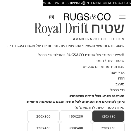
WORLDWIDE SHIPPING
INTERNATIONAL PROJECTS
שטיח Royal Drift
AVANTGARDE COLLECTION
עיצוב זורם וחופשי המשקף את היצירתיות והייחודיות של אמנות בעבודת יד.
©עיצוב מקורי של סטודיו RUGS&CO בהובלת גדי כרמל
שיטת ייצור / חומר
עבודת יד מחומרים טבעיים
ארץ ייצור
הודו
מעצב
גדי כרמל
העיצוב מגיע בכל מידה שתבחרו,
ניתן להתאים את העיצוב לכל צורה וצבע בהתאמה אישית
מידות סטנדרטיות לדוגמא(ס״מ):
200x300
160x230
120x180
350x450
300x400
250x350