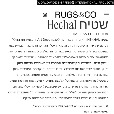
WORLDWIDE SHIPPING
INTERNATIONAL PROJECTS
שטיח Hechal
TIMELESS COLLECTION
שטיח HEKHAL הוא מחווה מרהיבה לסגנון Art Deco, המזמין את החלל
לעולם של יוקרה סימטרית ותחכום אדריכלי. המרכז הנקי בגוון לבן־שמנת
ממוסגר בשוליים עשירים ורב־שכבתיים, המשלבים טקסטורות גאומטריות
מהפנטות, פסים חדים בשחור־לבן, דוגמאות Chevron שבורות ומשחקי
עומק תלת־ממדיים. הקומפוזיציה מחברת בין משבצות עדינות בגוון
ירוק־מנטה לבין מסגרות אדריכליות בגוון זהב־אוקר חם, היוצרות איזון
מושלם בין דרמה גרפית לאלגנטיות רגועה. השטיח מעוצב בטכניקות
טקסטיל מדויקות המדגישות כל אלמנט גאומטרי ומעניקות תחושת עומק,
סדר ונוכחות יוקרתית מרשימה. פריט עיצוב בעל אופי אדריכלי מובהק,
המתאים באופן מושלם לחללי אירוח יוקרתיים, פינות אוכל מעוצבות ובתים
המחפשים אלגנטיות בלתי מתפשרת עם אמירה אמנותית חזקה.
©עיצוב מקורי של סטודיו RUGS&CO בהובלת גדי כרמל
שיטת ייצור / חומר