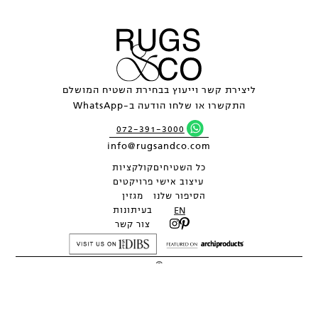
ליצירת קשר וייעוץ בבחירת השטיח המושלם
התקשרו או שלחו הודעה ב-WhatsApp
072-391-3000
info@rugsandco.com
כל השטיחים
קולקציות
עיצוב אישי
פרויקטים
הסיפור שלנו
מגזין
EN
בעיתונות
צור קשר
©
2026
כל העיצובים והתמונות הם רכושה הבלעדי של RUGS&CO ואין לשכפלם
ללא אישור.