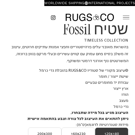
WORLDWIDE SHIPPING
INTERNATIONAL PROJECTS
שטיח Fossil
TIMELESS COLLECTION
בהשראת מאובני עלים פרהיסטוריים וחפצי אמנות עתיקים חרוטים, עיצוב
זה משלב בסיס פחם עמוק עם קווים עשירים ובעלי מרקם בגוון ברונזה,
המשרטטים נוף אורגני דרמטי ומשוקף.
©עיצוב מקורי של סטודיו RUGS&CO בהובלת גדי כרמל
שיטת ייצור / חומר
עבודת יד מחומרים טבעיים
ארץ ייצור
הודו
מעצב
גדי כרמל
העיצוב מגיע בכל מידה שתבחרו,
ניתן להתאים את העיצוב לכל צורה וצבע בהתאמה אישית
מידות סטנדרטיות לדוגמא(ס״מ):
200x300
160x230
120x180