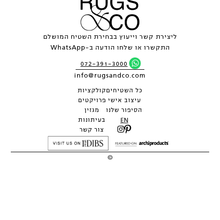
ליצירת קשר וייעוץ בבחירת השטיח המושלם
התקשרו או שלחו הודעה ב-WhatsApp
072-391-3000
info@rugsandco.com
כל השטיחים
קולקציות
עיצוב אישי
פרויקטים
הסיפור שלנו
מגזין
EN
בעיתונות
צור קשר
©
2026
כל העיצובים והתמונות הם רכושה הבלעדי של RUGS&CO ואין לשכפלם
ללא אישור.
מתחם THE PARK DESIGN, לח"י 1, בני ברק - קומה 2 |
072-391-3000
תנאים | מדיניות פרטיות