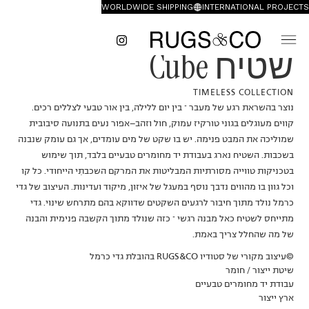
WORLDWIDE SHIPPING
INTERNATIONAL PROJECTS
שטיח Cube
TIMELESS COLLECTION
נוצר בהשראת רגע של מעבר – בין יום ללילה, בין אור טבעי לצללים רכים.
קווים מעוגלים בגוני טורקיז עמוק, חול וזהב־אפור נעים בתנועה סיבובית
שמוליכה את המבט פנימה. יש בו שקט של מים עומדים, אך גם עומק שנבנה
בשכבות. השטיח נארג בעבודת יד מחומרים טבעיים בלבד, תוך שימוש
בטכניקות טווייה מסורתיות המבליטות את המרקם השכבתִי הייחודי. כל קו
וכל גוון בו מהווים נדבך נוסף במעגל של איזון, מיקוד ועדינות. העיצוב של גדי
כרמל נולד מתוך חיבור לרגעים השקטים שדווקא בהם מתרחש שינוי. גדי
מתייחס לשטיח כאל מבנה רגשי – כזה שנולד מתוך הקשבה פנימית והבנה
של מה שהחלל צריך באמת.
©עיצוב מקורי של סטודיו RUGS&CO בהובלת גדי כרמל
שיטת ייצור / חומר
עבודת יד מחומרים טבעיים
ארץ ייצור