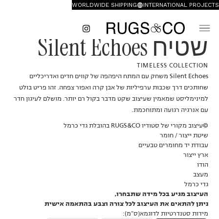
WORLDWIDE SHIPPING
INTERNATIONAL PROJECTS
שטיח Silent Echoes
TIMELESS COLLECTION
Silent Echoes משחק עם המתח היפהפה של קווים חדים ואדריכליים
שחותכים דרך שכבות ערפיליות של אבן קרה ואפור צפחה. זהו פריט בולט
למינימליסט שמאמין שעיצוב שקט מדבר בקול רם יותר. מושלם לעיגון חדר
עם אנרגיה רגועה ומתוחכמת.
©עיצוב מקורי של סטודיו RUGS&CO בהובלת גדי כרמל
שיטת ייצור / חומר
עבודת יד מחומרים טבעיים
ארץ ייצור
הודו
מעצב
גדי כרמל
העיצוב מגיע בכל מידה שתבחרו,
ניתן להתאים את העיצוב לכל צורה וצבע בהתאמה אישית
מידות סטנדרטיות לדוגמא(ס״מ):