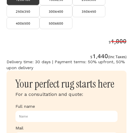
250x350
300x400
350x450
400x500
500x600
1,800
$
1,440
$
(Inc Taxes)
Delivery time: 30 days | Payment terms: 50% upfront, 50%
upon delivery
Your perfect rug starts here
For a consultation and quote:
Full name
Mail